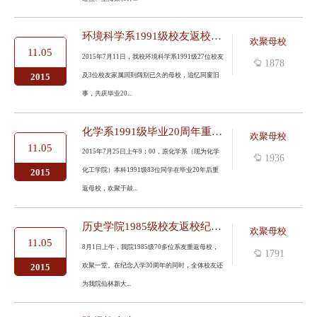
环境科学系1991级校友返校庆祝毕业20周年
欢聚母校
11.05
2015年7月11日，我校环境科学系1991级27位校友
1878
及3位校友家属回到阔别已久的母校，追忆同窗旧
2015
事，共庆毕业20...
化学系1991级毕业20周年重返母校记
欢聚母校
11.05
2015年7月25日上午9：00，原化学系（现为化学
1936
化工学院）本科1991级83位同学在毕业20年后重
2015
返母校，欢聚于鼓...
历史学院1985级校友返校纪念入学30周年并捐赠“感念石”
欢聚母校
11.05
8月1日上午，我院1985级70多位系友重返母校，
1791
欢聚一堂。在纪念入学30周年的同时，全体校友还
2015
为我院仙林新大...