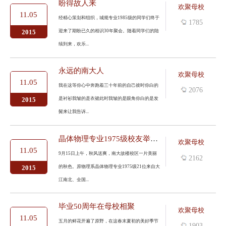
盼得故人来
欢聚母校
11.05
经精心策划和组织，城规专业1985级的同学们终于
1785
迎来了期盼已久的相识30年聚会。随着同学们的陆
2015
续到来，欢乐...
永远的南大人
欢聚母校
11.05
我在这等你心中奔跑着三十年前的自己彼时你白的
2076
是衬衫我皱的是衣裙此时我皱的是眼角你白的是发
2015
鬓来让我告诉...
晶体物理专业1975级校友举行入学40年返校聚会
欢聚母校
11.05
9月15日上午，秋风送爽，南大故楼校区一片美丽
2162
的秋色。原物理系晶体物理专业1975级21位来自大
2015
江南北、全国...
毕业50周年在母校相聚
欢聚母校
11.05
五月的鲜花开遍了原野，在这春末夏初的美好季节
1903