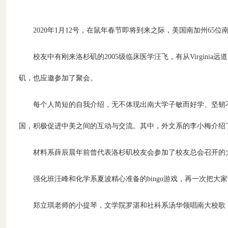
2020年1月12号，在鼠年春节即将到来之际，美国南加州6
校友中有刚来洛杉矶的2005级临床医学汪飞，有从Virgin
矶，也应邀参加了聚会。
每个人简短的自我介绍，无不体现出南大学子敏而好学、坚韧
国，积极促进中美之间的互动与交流。其中，外文系的李小梅介绍
材料系薛辰晨年前曾代表洛杉矶校友会参加了校友总会召开的
强化班汪峰和化学系夏波精心准备的bingo游戏，再一次把
郑立琪老师的小提琴，文学院罗湛和社科系汤华领唱南大校歌，