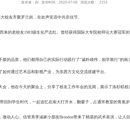
发布者：jfx
发布时间：2020-07-08
浏览次数：
2153
5位南大校友齐聚罗兰岗，在欢声笑语中共庆佳节。
ia远道而来的老校友1983级生化严志红。曾经获得国际大专院校辩论大赛
不拨的品质，他们都用自己的实际行动践行了“诚朴雄伟，励学敦行”的南
了如何通过艺术品和影视产业，为东西方文化交流搭建平台。
大会，他在今天的聚会上，分享了校友工作年会的见闻，展示了洛杉矶校
大家带回到学生时代，一起追忆在南大打开水，翻窗子，占通宵教室的青葱
激动人心。信管系李涵家小朋友Brendon带来了精湛的武术表演，让人