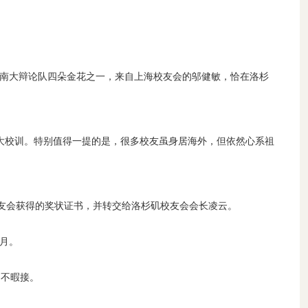
冠军的南大辩论队四朵金花之一，来自上海校友会的邬健敏，恰在洛杉
大校训。特别值得一提的是，很多校友虽身居海外，但依然心系祖
友会获得的奖状证书，并转交给洛杉矶校友会会长凌云。
岁月。
目不暇接。