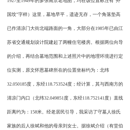
1927至1949年的多张南京老地图，均在该位置标注有“外
国坟”字样）这里，墓地早平，遗迹无存，一个角落垫高
已作清凉门大街北端路面的一角，大部分在1985年已由江
苏省交通规划设计院建起了两幢住宅楼房。根据两位向导
的介绍，再结合墓地范围和上述照片中的地理环境进行定
位实测，原文怀恩墓碑所在的位置坐标约为：北纬
32.050185度，东经118.753524度；经计算，其与西南方的
清凉门内口（北纬32.049851度，东经118.752141度）直线
距离约为：158米。经老居民引导，我采访了守墓人徐氏
家族的后人徐斌和他的母亲刘女士。据徐斌介绍（有堂伯