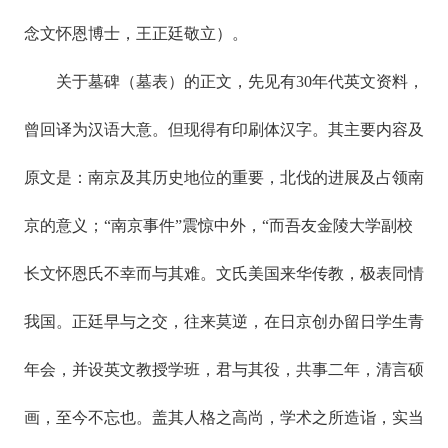
念文怀恩博士，王正廷敬立）。
关于墓碑（墓表）的正文，先见有30年代英文资料，
曾回译为汉语大意。但现得有印刷体汉字。其主要内容及
原文是：南京及其历史地位的重要，北伐的进展及占领南
京的意义；“南京事件”震惊中外，“而吾友金陵大学副校
长文怀恩氏不幸而与其难。文氏美国来华传教，极表同情
我国。正廷早与之交，往来莫逆，在日京创办留日学生青
年会，并设英文教授学班，君与其役，共事二年，清言硕
画，至今不忘也。盖其人格之高尚，学术之所造诣，实当