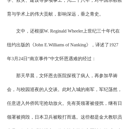
学、救灾、建设等多项事工，凡二十八年，对中国宗教教
育与学术上的伟大贡献，影响深远，垂之青史。
文中，还根据W. Reginald Wheeler上世纪三十年代在
纽约出版的《John E.Williams of Nanking》，译述了1927
年3月24日“南京事件”中文怀恩遇难的经过：
那天早晨，文怀恩去医院探视了病人，再参加早祷
会，与校园巡夜的人交谈。此时入城的南军，军纪荡然，
任意进入外侨民宅抢劫放火。先有英领署被侵扰，继有日
领署被捣毁，日本卫兵被殴打而逃。这些都是金大教职员