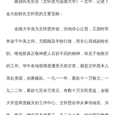
曲拯民先生在《文怀恩与金陵大学》一文中，记述了
金大副校长文怀恩的主要贡献：
金陵大学虽为文怀恩所创，但他存心让贤，又因时常
奔波于中美之间，无暇顾及学校行政，而甘心屈就副校长
职。唯他那真正敬神爱人百折不回的精神，却见于他救灾
的工作。华中各地曾两度遭受天然灾害，都是文怀恩本人
亲赴美国，劝募赈款。一九一一年，募款十一万银元；一
九二二年，募款七百余万美元，有数十万灾民受益，金陵
大学是两度赈灾的工作中心。文怀恩在华从事传福音、兴