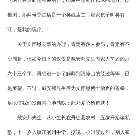
（两号在后面是相通的），印象中是制作棺木的地方。据
推测，那两号香烛店是一个吴姓店主，那家孩子叫吴有
江，是我的玩伴。”
关于文怀恩丧事的办理，肯定有多人参与，肯定有不
少周折，但如今留下的仅仅是戴安邦先生向家人简述的那
六十三个字。再想进一步了解葬到清凉山的经过等等，已
是奢望。不过，戴安邦先生等为文怀恩博士治丧的善举，
足以使我们发自内心地感叹：此乃爱心所造就！
戴安邦先生，从小生长在丹徒县农村，五岁开始读私
塾，十一岁入镇江润州中学。据说，小时候过年，别人家