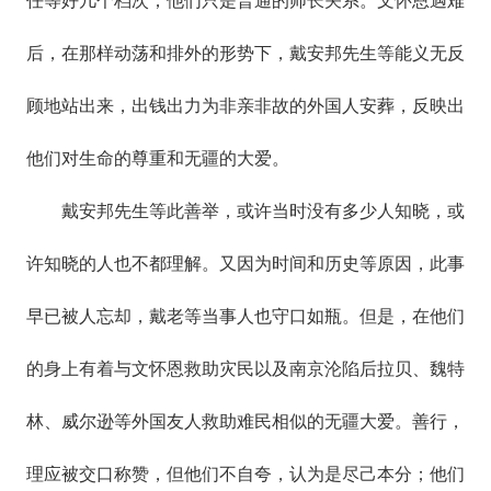
任等好几个档次；他们只是普通的师长关系。文怀恩遇难
后，在那样动荡和排外的形势下，戴安邦先生等能义无反
顾地站出来，出钱出力为非亲非故的外国人安葬，反映出
他们对生命的尊重和无疆的大爱。
戴安邦先生等此善举，或许当时没有多少人知晓，或
许知晓的人也不都理解。又因为时间和历史等原因，此事
早已被人忘却，戴老等当事人也守口如瓶。但是，在他们
的身上有着与文怀恩救助灾民以及南京沦陷后拉贝、魏特
林、威尔逊等外国友人救助难民相似的无疆大爱。善行，
理应被交口称赞，但他们不自夸，认为是尽己本分；他们