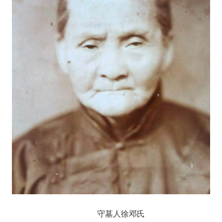
守墓人徐邓氏