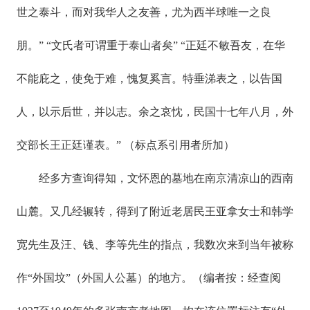
世之泰斗，而对我华人之友善，尤为西半球唯一之良
朋。” “文氏者可谓重于泰山者矣” “正廷不敏吾友，在华
不能庇之，使免于难，愧复奚言。特垂涕表之，以告国
人，以示后世，并以志。余之哀忱，民国十七年八月，外
交部长王正廷谨表。” （标点系引用者所加）
经多方查询得知，文怀恩的墓地在南京清凉山的西南
山麓。又几经辗转，得到了附近老居民王亚拿女士和韩学
宽先生及汪、钱、李等先生的指点，我数次来到当年被称
作“外国坟”（外国人公墓）的地方。（编者按：经查阅