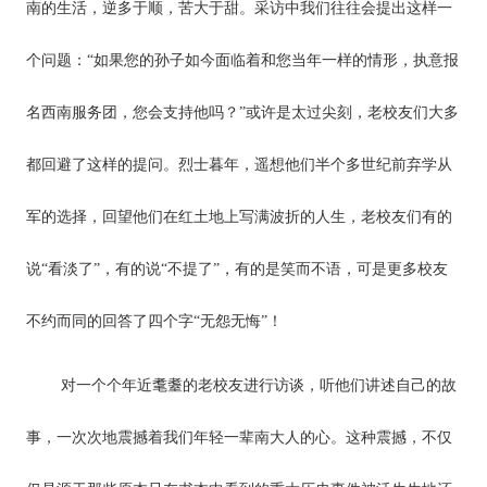
南的生活，逆多于顺，苦大于甜。采访中我们往往会提出这样一
个问题：“如果您的孙子如今面临着和您当年一样的情形，执意报
名西南服务团，您会支持他吗？”或许是太过尖刻，老校友们大多
都回避了这样的提问。烈士暮年，遥想他们半个多世纪前弃学从
军的选择，回望他们在红土地上写满波折的人生，老校友们有的
说“看淡了”，有的说“不提了”，有的是笑而不语，可是更多校友
不约而同的回答了四个字“无怨无悔”！
对一个个年近耄耋的老校友进行访谈，听他们讲述自己的故
事，一次次地震撼着我们年轻一辈南大人的心。这种震撼，不仅