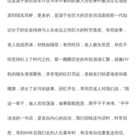
仅是源于那些原本只在书本中看到的重大历史事件被活生生地还
原到现实耳畔，更多的，是源于在巨大的历史洪流面前那一代知
识分子的生命抉择与人生命运之间巨大的时空落差。有些故事，
老人侃侃而谈，却恍如隔世；有些经历，老人挠头苦思，却在不
经意间钉上了时代之柱。那一圈圈历史的年轮渐渐汇聚，就像DV
机的镜头渐渐聚焦，录音笔的红灯亮起，老校友们轻柔地张动着
嘴唇，讲出了岁月的故事。回忆平生，李同芬老人对我们说，“我
这一辈子，做人坦坦荡荡，做事勤勤恳恳，两手干干净净。”平平
淡淡的一句话，是发自内心的自信，我们回味这句话时，时常回
想，等到60年后我们走到人生暮年时，有没有自信重复这些话。