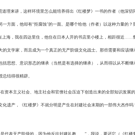
按照道理来讲，这样环境里怎么能培养得出《红楼梦》一书的作者（他深切
一方面，他却有“拒腐蚀”的一面。是哪个给他（作者）以这种力量的？
迅在上海，我在四达里住，他住在日本人开的书店里小楼上，相距很近……
大的文学家，而且成为一个真正的无产阶级文化战士。那些需要和应该继
包括思想、意识形态的继承（当然是有选择的继承），从而得以从不断继
授总结得很精辟。
类在资本主义社会、地主社会和官僚社会压迫下创造出来的全部知识发展的
文化遗产，《红楼梦》不就分明是产生在封建社会末期的一部伟大杰作吗
玉是代表无产阶级的，因为他反抗封建礼教……”，我说，要还它（《红楼