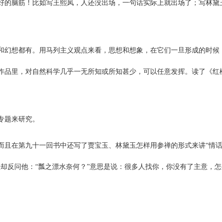
好的脑筋！比如写王熙凤，人还没出场，一句话实际上就出场了；写林黛
和幻想都有。用马列主义观点来看，思想和想象，在它们一旦形成的时候
作品里，对自然科学几乎一无所知或所知甚少，可以任意发挥。读了《红
专题来研究。
而且在第九十一回书中还写了贾宝玉、林黛玉怎样用参禅的形式来讲“情话
玉却反问他：“瓢之漂水奈何？”意思是说：很多人找你，你没有了主意，