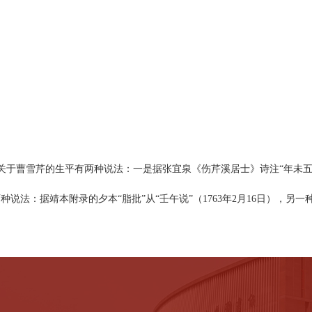
。关于曹雪芹的生平有两种说法：一是据张宜泉《伤芹溪居士》诗注“年未五
说法：据靖本附录的夕本“脂批”从“壬午说”（1763年2月16日），另一种