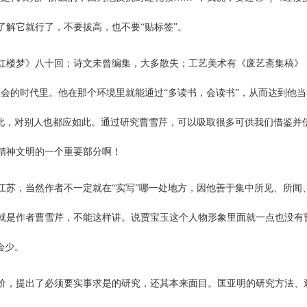
解它就行了，不要拔高，也不要“贴标签”。
红楼梦》八十回；诗文未曾编集，大多散失；工艺美术有《废艺斋集稿》
社会的时代里。他在那个环境里就能通过“多读书，会读书”，从而达到他
如此，对别人也都应如此。通过研究曹雪芹，可以吸取很多可供我们借鉴并
精神文明的一个重要部分啊！
江苏，当然作者不一定就在“实写”哪一处地方，因他善于集中所见、所闻
就是作者曹雪芹，不能这样讲。说贾宝玉这个人物形象里面就一点也没有曹
会少。
价，提出了必须要实事求是的研究，还其本来面目。匡亚明的研究方法、