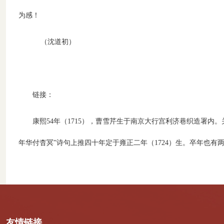
为感！
（沈道初）
链接：
康熙
54年（1715），曹雪芹生于南京大行宫利济巷织造署内
年华付杳冥”诗句上推四十年定于雍正二年（1724）生。卒年也有两种
友情链接