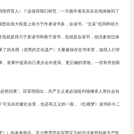
同情穷苦人）？这值得我们研究：一方面作者实实在在地体验到了
我想在很大程度上得力于作者读书多，会读书。“文采”也同样得力
鲁迅就是得力于多读书和善于读书，也就是会读书，他没参加过体
承了的东西（优秀的文化遗产）大量被保存在书本里，值得人们学
承、发展中提高自己逐步走向更高、更正确的境地，一切有所创新
必然结果”。匡亚明指出：共产主义者必须批判地继承人类社会包
？可见在封建社会里，也还有正义的一面，《红楼梦》成书距今二
梦》）的本来面目，至少曹雪芹在写贾宝玉时还没有想到有无产阶