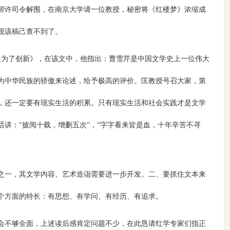
帮许司令解围，在南京大学请一位教授，秘密将《红楼梦》浓缩成
现该稿己查不到了。
继承是为了创新》，在该文中，他指出：曹雪芹是中国文学史上一位伟大
为中华民族的骄傲来论述，给予极高的评价。匡教授号召大家，第
，还一定要有现实生活的积累。只有现实生活和社会实践才是文学
讲：“披阅十载，增删五次”，“字字看来皆是血，十年辛苦不寻
之一，其文学内容、艺术造诣需要进一步开发。二、要抓住文本来
个方面的特长：有思想、有学问、有经历、有追求。
会不够全面，上述读后感肯定问题不少，在此恳请红学专家们指正