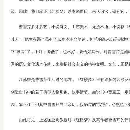
级。因此，我们应还《红楼梦》以本来而目，来认识它，研究它，了
曹雪芹多才多艺，小说诗文、工艺美术，无所不通。小说存《
其人”。他生在那个虽有了点资本主义萌芽，但总的说来仍是封建
它“拔高”了，不好；降低了，也不好，要恰如其分。对曹雪芹是
秀的历史文化遗产传统，来发扬社会主义的精神文明。文艺，正是
江苏曾是曹雪芹生活过的地方，《红楼梦》里有许多内容涉及
创造出书中的若干典型人物形象、故事情节。如说书中贾宝玉一定
园，靠不住；但其中曹雪芹自己亲历，接触过的“实景”，必然也不
由此可见，上述匡亚明教授对《红楼梦》及其作者曹雪芹的评