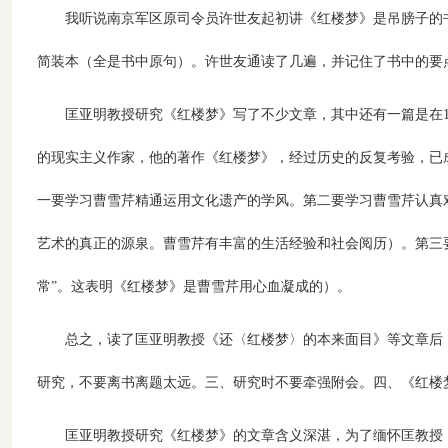
我听说南京军区原司令员许世友起初讲《红楼梦》是吊膀子的
简装本（全是书中原句）。许世友通读了几遍，并记住了书中的要
匡亚明教授研究《红楼梦》写了不少文章，其中还有一篇是在
的现实主义作家，他的著作《红楼梦》，经过历史的反复考验，已
一要学习曹雪芹精通运用文化遗产的学风。第二要学习曹雪芹认真
艺术的真正的源泉。曹雪芹有丰富的生活经验和社会阅历）。第三
常”。这表明《红楼梦》是曹雪芹用心血凝成的）。
总之，读了匡亚明教授《还〈红楼梦〉的本来面目》等文章后
研究，不要离书离题太远。三、研究时不要牵强附会。四、《红楼
匡亚明教授研究《红楼梦》的文章含义深湛，为了缅怀匡教授