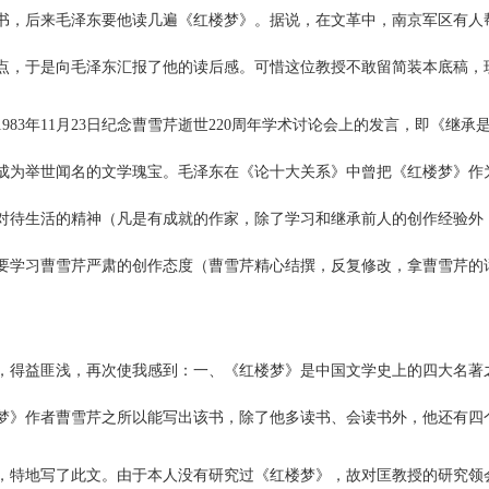
书，后来毛泽东要他读几遍《红楼梦》。据说，在文革中，南京军区有人
点，于是向毛泽东汇报了他的读后感。可惜这位教授不敢留简装本底稿，
1983年11月23日纪念曹雪芹逝世220周年学术讨论会上的发言，即《
成为举世闻名的文学瑰宝。毛泽东在《论十大关系》中曾把《红楼梦》作
对待生活的精神（凡是有成就的作家，除了学习和继承前人的创作经验外
要学习曹雪芹严肃的创作态度（曹雪芹精心结撰，反复修改，拿曹雪芹的话
，得益匪浅，再次使我感到：一、《红楼梦》是中国文学史上的四大名著
梦》作者曹雪芹之所以能写出该书，除了他多读书、会读书外，他还有四
，特地写了此文。由于本人没有研究过《红楼梦》，故对匡教授的研究领