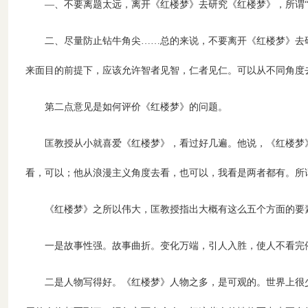
―、不要离题太远，离开《红楼梦》去研究《红楼梦》，所谓“
二、尽量防止钻牛角尖……总的来说，不要离开《红楼梦》去
来面目的前提下，应该允许智者见智，仁者见仁。可以从不同角度去
第二点意见是如何评价《红楼梦》的问题。
匡教授从小就喜爱《红楼梦》，看过好几遍。他说，《红楼梦
看，可以；他从浪漫主义角度去看，也可以，我看是两者都有。所
《红楼梦》之所以伟大，匡教授指出大概有这么五个方面的要
一是故事性强。故事曲折。变化万端，引人入胜，使人不看完
二是人物写得好。《红楼梦》人物之多，是可观的。世界上很