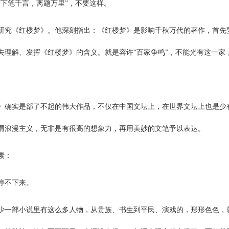
下笔千言，离题万里”，不要这样。
研究《红楼梦》。他深刻指出：《红楼梦》是影响千秋万代的著作，首先
理解、发挥《红楼梦》的含义。就是容许“百家争鸣”，不能光有这一家，而
》确实是部了不起的伟大作品，不仅在中国文坛上，在世界文坛上也是少
谓浪漫主义，无非是有很高的想象力，再用美妙的文笔予以表达。
素：
停不下来。
少一部小说里有这么多人物，从贵族、书生到平民、演戏的，形形色色，