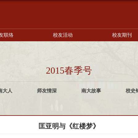
友联络
校友活动
校友期刊
2015春季号
南大人
师友情深
南大故事
校史
匡亚明与《红楼梦》