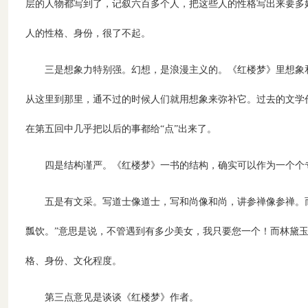
层的人物都写到了，记叙六百多个人，把这些人的性格写出来要多
人的性格、身份，很了不起。
三是想象力特别强。幻想，是浪漫主义的。《红楼梦》里想象
从这里到那里，通不过的时候人们就用想象来弥补它。过去的文学
在第五回中几乎把以后的事都给“点”出来了。
四是结构谨严。《红楼梦》一书的结构，确实可以作为一个个
五是有文采。写道士像道士，写和尚像和尚，讲参禅像参禅。
瓢饮。”意思是说，不管遇到有多少美女，我只要您一个！而林黛
格、身份、文化程度。
第三点意见是谈谈《红楼梦》作者。