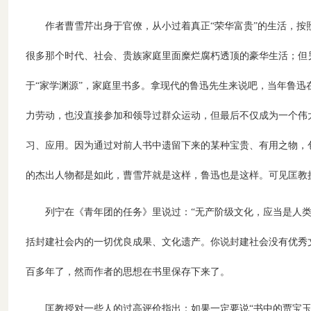
作者曹雪芹出身于官僚，从小过着真正“荣华富贵”的生活，
很多那个时代、社会、贵族家庭里面糜烂腐朽透顶的豪华生活；但另
于“家学渊源”，家庭里书多。拿现代的鲁迅先生来说吧，当年鲁
力劳动，也没直接参加和领导过群众运动，但最后不仅成为一个伟
习、应用。因为通过对前人书中遗留下来的某种宝贵、有用之物，
的杰出人物都是如此，曹雪芹就是这样，鲁迅也是这样。可见匡教
列宁在《青年团的任务》里说过：“无产阶级文化，应当是人
括封建社会内的一切优良成果、文化遗产。你说封建社会没有优秀
百多年了，然而作者的思想在书里保存下来了。
匡教授对一些人的过高评价指出：如果一定要说“书中的贾宝