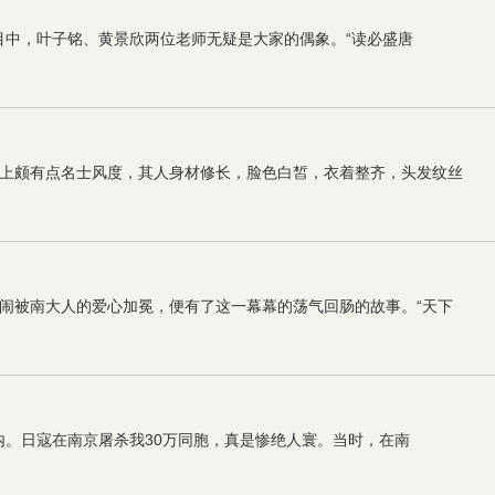
心目中，叶子铭、黄景欣两位老师无疑是大家的偶象。“读必盛唐
上颇有点名士风度，其人身材修长，脸色白皙，衣着整齐，头发纹丝
闹被南大人的爱心加冕，便有了这一幕幕的荡气回肠的故事。“天下
区内。日寇在南京屠杀我30万同胞，真是惨绝人寰。当时，在南