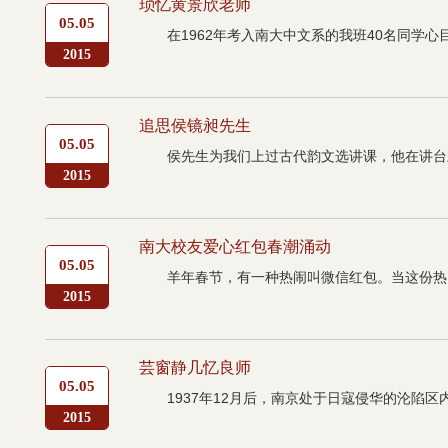
琐忆黄景欣老师
05.05
在1962年考入南大中文系的我班40名同学
2015
追思侯镜昶先生
05.05
侯先生为我们上过古代韵文选讲课，他在讲台
2015
南大校友爱心红包春潮涌动
05.05
羊年春节，有一种热闹叫微信红包。当这份热
2015
芸窗静几忆良师
05.05
1937年12月后，南京处于日寇侵华的沦陷
2015