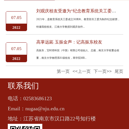
刘观庆校友受邀为“纪念教育系统关工委成立30周年”邮票创作配图
07.05
2021年，是教育系统关工委成立30周年。教育部关工委为制作纪念邮票，
特邀我校校友、江南大学教授刘观庆创作...
2022
高掌远跖 玉振金声：记高振东校友
07.05
高振东，宝时得科技（中国）有限公司创始人、总裁，南京大学校董会校
董，南京大学物理系81级校友，商学院MB...
2022
第一页
<<上一页
下一页>>
尾页
联系我们
电话：
02583686123
Email：
nugaa@nju.edu.cn
地址：
江苏省南京市汉口路22号知行楼