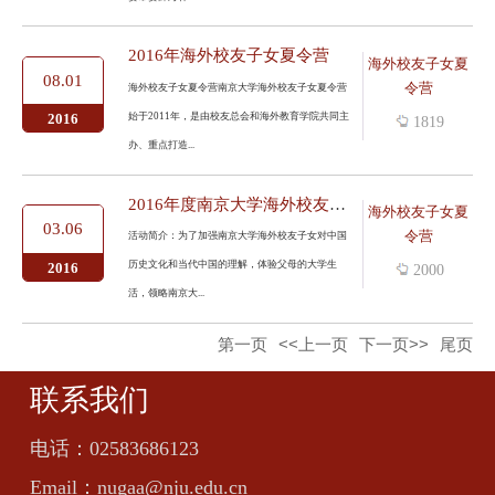
2016年海外校友子女夏令营
海外校友子女夏
08.01
令营
海外校友子女夏令营南京大学海外校友子女夏令营
始于2011年，是由校友总会和海外教育学院共同主
2016
1819
办、重点打造...
2016年度南京大学海外校友子女夏令营活动介绍
海外校友子女夏
03.06
令营
活动简介：为了加强南京大学海外校友子女对中国
历史文化和当代中国的理解，体验父母的大学生
2016
2000
活，领略南京大...
第一页
<<上一页
下一页>>
尾页
联系我们
电话：
02583686123
Email：
nugaa@nju.edu.cn