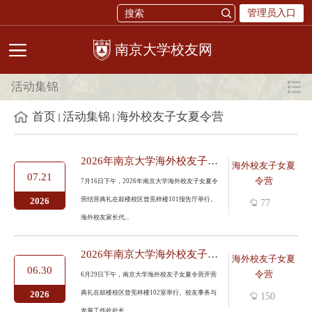
管理员入口
校友网
活动集锦
首页
活动集锦
海外校友子女夏令营
2026年南京大学海外校友子女夏令营结营典礼举行
海外校友子女夏
07.21
令营
7月16日下午，2026年南京大学海外校友子女夏令
营结营典礼在鼓楼校区曾宪梓楼101报告厅举行。
2026
77
海外校友家长代...
2026年南京大学海外校友子女夏令营开营
海外校友子女夏
06.30
令营
6月29日下午，南京大学海外校友子女夏令营开营
典礼在鼓楼校区曾宪梓楼102室举行。校友事务与
2026
150
发展工作处处长...