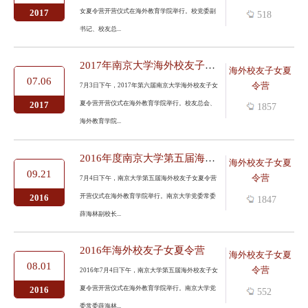
女夏令营开营仪式在海外教育学院举行。校党委副
2017
518
书记、校友总...
2017年南京大学海外校友子女夏令营开营
海外校友子女夏
07.06
令营
7月3日下午，2017年第六届南京大学海外校友子女
夏令营开营仪式在海外教育学院举行。校友总会、
2017
1857
海外教育学院...
2016年度南京大学第五届海外校友子女夏令营开营
海外校友子女夏
09.21
令营
7月4日下午，南京大学第五届海外校友子女夏令营
开营仪式在海外教育学院举行。南京大学党委常委
2016
1847
薛海林副校长...
2016年海外校友子女夏令营
海外校友子女夏
08.01
令营
2016年7月4日下午，南京大学第五届海外校友子女
夏令营开营仪式在海外教育学院举行。南京大学党
2016
552
委常委薛海林...