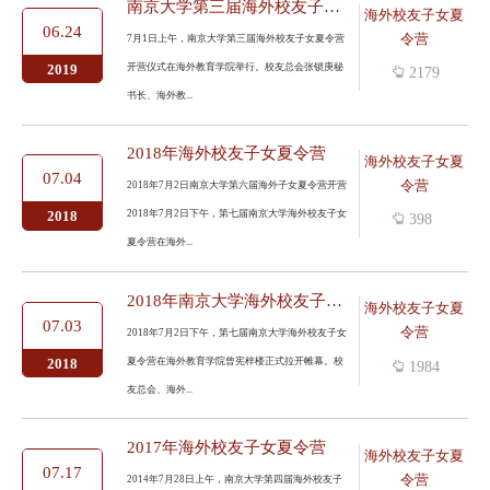
南京大学第三届海外校友子女夏令营开营
海外校友子女夏
06.24
令营
7月1日上午，南京大学第三届海外校友子女夏令营
开营仪式在海外教育学院举行。校友总会张锁庚秘
2019
2179
书长、海外教...
2018年海外校友子女夏令营
海外校友子女夏
07.04
令营
2018年7月2日南京大学第六届海外子女夏令营开营
2018年7月2日下午，第七届南京大学海外校友子女
2018
398
夏令营在海外...
2018年南京大学海外校友子女夏令营开营
海外校友子女夏
07.03
令营
2018年7月2日下午，第七届南京大学海外校友子女
夏令营在海外教育学院曾宪梓楼正式拉开帷幕。校
2018
1984
友总会、海外...
2017年海外校友子女夏令营
海外校友子女夏
07.17
令营
2014年7月28日上午，南京大学第四届海外校友子