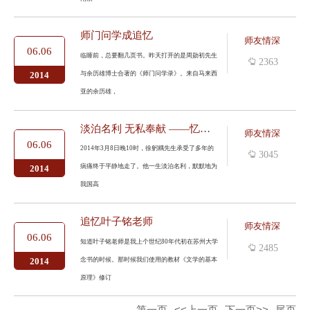
师门问学成追忆
师友情深
06.06
临睡前，总要翻几页书。昨天打开的是周勋初先生
2363
与余历雄博士合著的《师门问学录》。来自马来西
2014
亚的余历雄，
淡泊名利 无私奉献 ——忆徐躬耦先生
师友情深
06.06
2014年3月8日晚10时，徐躬耦先生承受了多年的
3045
病痛终于平静地走了。他一生淡泊名利，默默地为
2014
我国高
追忆叶子铭老师
师友情深
06.06
知道叶子铭老师是我上个世纪80年代初在苏州大学
2485
念书的时候。那时候我们使用的教材《文学的基本
2014
原理》修订
第一页
<<上一页
下一页>>
尾页