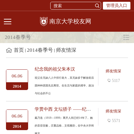
管理员入口
校友网
2014春季号
首页
2014春季号
师友情深
纪念我的祖父朱本汉
师友情深
06.06
祖父在兄妹八人中排行老大，其兄妹多于解放前后
5117
因种种原因先后离世。在生活与家庭的艰辛、政治
2014
与社会的不公
学贯中西 文坛骄子 ——纪念著名翻译家戴乃迭教授
师友情深
06.06
戴乃迭（1919—1999）离开人间已经14年了。她
5571
的音容笑貌，庄重品格，文情雅韵，在中央大学和
2014
南京