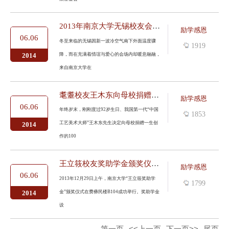
2013年南京大学无锡校友会奖助学金颁奖仪式在锡举行
励学感恩
06.06
冬至来临的无锡因新一波冷空气南下外面温度骤
1919
降，而在充满着情谊与爱心的会场内却暖意融融，
2014
来自南京大学在
耄耋校友王木东向母校捐赠100幅精美作品
励学感恩
06.06
年终岁末，刚刚度过92岁生日、我国第一代“中国
1853
工艺美术大师”王木东先生决定向母校捐赠一生创
2014
作的100
王立筱校友奖助学金颁奖仪式举行
励学感恩
06.06
2013年12月29日上午，南京大学“王立筱奖助学
1799
金”颁奖仪式在费彝民楼B104成功举行。奖助学金
2014
设
第一页
<<上一页
下一页>>
尾页