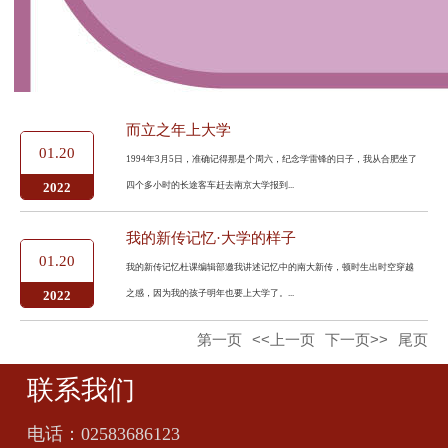
而立之年上大学
01.20
1994年3月5日，准确记得那是个周六，纪念学雷锋的日子，我从合肥坐了
四个多小时的长途客车赶去南京大学报到...
2022
我的新传记忆·大学的样子
01.20
我的新传记忆杜课编辑部邀我讲述记忆中的南大新传，顿时生出时空穿越
之感，因为我的孩子明年也要上大学了。...
2022
第一页
<<上一页
下一页>>
尾页
联系我们
电话：
02583686123