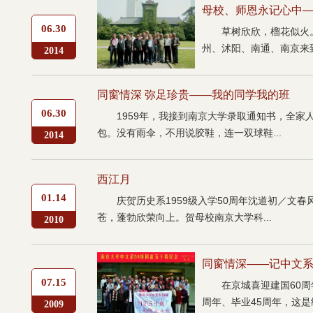
母校、师恩永记心中——
06.30
草树欣欣，榴花似火。
州、沭阳、南通、南京来到
2014
同窗情深 弥足珍贵——我的同学我的班
06.30
1959年，我接到南京大学录取通知书，全
包。没有雨伞，不用说胶鞋，连一双球鞋...
2014
西江月
01.14
庆贺历史系1959级入学50周年沈道初／文
苍，蓬勃欣荣向上。贺母校南京大学科...
2010
同窗情深——记中文系
07.15
在京城喜迎建国60周
周年、毕业45周年，这是继1
2009