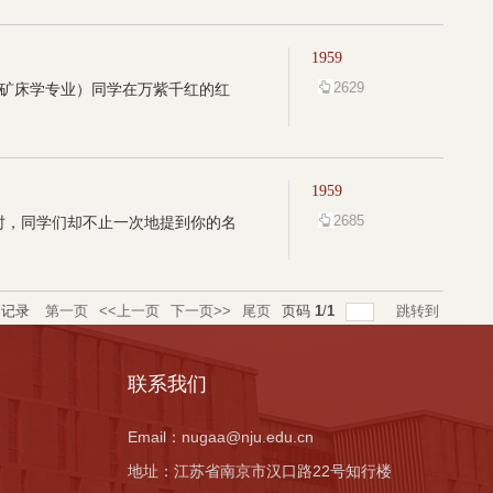
1959
2629
石矿床学专业）同学在万紫千红的红
1959
2685
时，同学们却不止一次地提到你的名
记录
第一页
<<上一页
下一页>>
尾页
页码
1
/
1
跳转到
联系我们
Email：
nugaa@nju.edu.cn
地址：
江苏省南京市汉口路22号知行楼