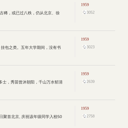
1959
3052
年逾古稀，或已过八秩，仍从北京、徐
1959
3023
、挂包之类。五年大学期间，没有书
1959
2639
培多士，秀苗曾沐朝阳，千山万水郁清
1959
2758
日聚首北京, 庆祝该年级同学入校50