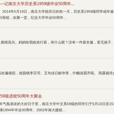
记南京大学历史系1959级毕业50周年...
2014年5月19日，南京大学校庆日的前一天，历史系1959级同学或
母校，欢聚一堂，纪念大学毕业50周年...
家人都很高兴。妈妈给我收拾行装，有什么呢？没有一件新衣服，更无箱子
春风吹遍南院，校园桃李芬芳。五旬佳日献华章，巾帼须眉齐唱。 雨露栽
59级进校50周年大聚会
年气氛渐浓的大好日子里，南京大学中文系59级的同学们于5月10日至15
994年毕业30周年、2002年南大建校...