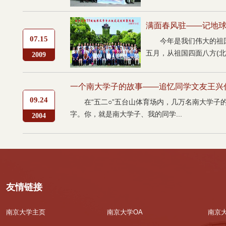
满面春风驻——记地球
07.15
今年是我们伟大的祖
五月，从祖国四面八方(北
2009
一个南大学子的故事――追忆同学文友王兴
09.24
在“五二○”五台山体育场内，几万名南大学
字。你，就是南大学子、我的同学...
2004
友情链接
南京大学主页
南京大学OA
南京