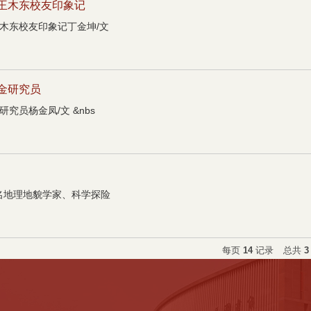
王木东校友印象记
木东校友印象记丁金坤/文
金研究员
员杨金凤/文 &nbs
名地理地貌学家、科学探险
每页
14
记录
总共
3