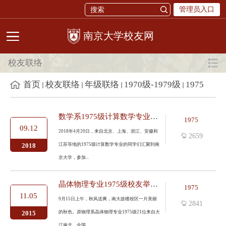
管理员入口
校友网
校友联络
首页
校友联络
年级联络
1970级-1979级
1975
数学系1975级计算数学专业校友返校纪念毕业40周年
1975
09.12
2018年4月20日，来自北京、上海、浙江、安徽和
2659
江苏等地的1975级计算数学专业的同学们汇聚到南
2018
京大学，参加...
晶体物理专业1975级校友举行入学40年返校聚会
1975
11.05
9月15日上午，秋风送爽，南大故楼校区一片美丽
2841
的秋色。原物理系晶体物理专业1975级21位来自大
2015
江南北、全国...