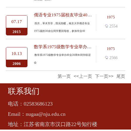
俄语专业1975届校友毕业40年重聚母校
1975
07.17
四月，草木芳菲，阳光煦暖，南京大学俄语专业
2554
1975届的30余位同学重回母校，参加毕业40
2015
数学系1975级数学专业举办毕业28周年同学联谊会
1975
10.13
数学系1975级数学专业举办毕业28周年同学联谊
2566
会
2006
第一页
<<上一页
下一页>>
尾页
联系我们
电话：
02583686123
Email：
nugaa@nju.edu.cn
地址：
江苏省南京市汉口路22号知行楼