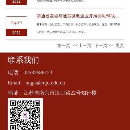
九届六中全会和江苏省第十四次党代会召...
2022
南通校友会与通富微电企业开展羽毛球联谊活动
04.19
夏未远离，金秋已至，天高云淡，欢乐假期，正是联谊、交流、打球的最
佳时刻。为庆祝新中国成立72周年，南京...
2022
第一页
<<上一页
下一页>>
尾页
联系我们
电话：
02583686123
Email：
nugaa@nju.edu.cn
地址：
江苏省南京市汉口路22号知行楼