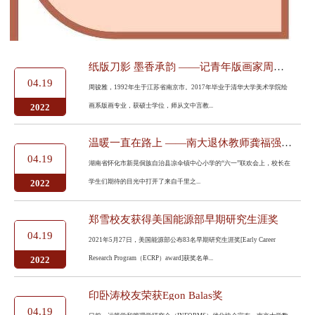
纸版刀影 墨香承韵 ——记青年版画家周骏雅
04.19
周骏雅，1992年生于江苏省南京市。2017年毕业于清华大学美术学院绘
画系版画专业，获硕士学位，师从文中言教...
2022
温暖一直在路上 ——南大退休教师龚福强捐助贫困生的故事
04.19
湖南省怀化市新晃侗族自治县凉伞镇中心小学的“六一”联欢会上，校长在
学生们期待的目光中打开了来自千里之...
2022
郑雪校友获得美国能源部早期研究生涯奖
04.19
2021年5月27日，美国能源部公布83名早期研究生涯奖[Early Career
Research Program（ECRP）award]获奖名单...
2022
印卧涛校友荣获Egon Balas奖
04.19