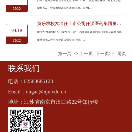
日前，运筹学和管理学研究会（INFORMS）优化协会宣布，南京大学数
学系系友、中国数学家印卧涛荣获2021年度E...
2022
黄乐群校友出任上市公司仟源医药集团董事长
04.19
根据2021年10月27日深交所公告“山西仟源医药集团股份有限公司第四界
董事会第二十五次会议决议公告”消息，...
2022
第一页
<<上一页
下一页>>
尾页
联系我们
电话：
02583686123
Email：
nugaa@nju.edu.cn
地址：
江苏省南京市汉口路22号知行楼