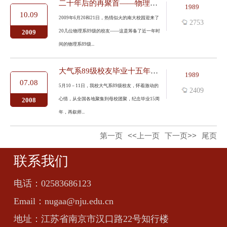
二十年后的再聚首——物理系89级校友聚会小记
1989
10.09
2009年6月20和21日，热情似火的南大校园迎来了
2753
20几位物理系89级的校友——这是筹备了近一年时
2009
间的物理系89级...
大气系89级校友毕业十五年回校团聚
1989
07.08
5月10－11日，我校大气系89级校友，怀着激动的
2409
心情，从全国各地聚集到母校团聚，纪念毕业15周
2008
年，再叙师...
第一页
<<上一页
下一页>>
尾页
联系我们
电话：
02583686123
Email：
nugaa@nju.edu.cn
地址：
江苏省南京市汉口路22号知行楼