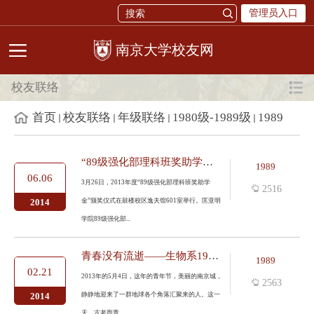
管理员入口
校友网
校友联络
首页
校友联络
年级联络
1980级-1989级
1989
“89级强化部理科班奖助学金”颁奖
1989
06.06
3月26日，2013年度“89级强化部理科班奖助学
2516
金”颁奖仪式在鼓楼校区逸夫馆601室举行。匡亚明
2014
学院89级强化部...
青春没有流逝——生物系1989级校友毕业20周年聚会
1989
02.21
2013年的5月4日，这年的青年节，美丽的南京城，
2563
静静地迎来了一群地球各个角落汇聚来的人。这一
2014
天，古老而青...