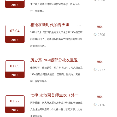
来了炳众同学住进重症监护室的消息。因为天各一
2018
方，大家都...
相逢在新时代的春天里——记化学系1964级三班同学聚会
1964
07.04
2018年3月19至22日是南京大学化学系1964级三班
2596
的欢聚的日子，同学们从四面八方相约如期来到母
2018
校的有园招待...
历史系1964级部分校友重返溧阳分校果园
1964
01.09
金秋时节，丹桂飘香。10月14日上午，南大历史系
2222
1964级部分同窗樊道恒、王应亮、张兆方、黄福
2018
林、何家美等各...
七律·龙池聚首师生欢（外一首）
1964
02.27
丙申重阳，南大外文系法文专业1964级在宁校友赴
2126
六合龙池拜谒恩师，作七律一首，以纪其事。龙池
2017
水碧菊花黄，...