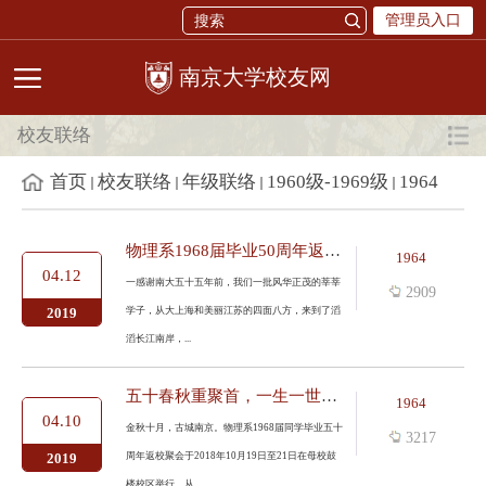
管理员入口
校友网
校友联络
首页
校友联络
年级联络
1960级-1969级
1964
物理系1968届毕业50周年返校聚会感言诗文选
1964
04.12
一感谢南大五十五年前，我们一批风华正茂的莘莘
2909
学子，从大上海和美丽江苏的四面八方，来到了滔
2019
滔长江南岸，...
五十春秋重聚首，一生一世同学情——物理系1968届同学毕业50周年返...
1964
04.10
金秋十月，古城南京。物理系1968届同学毕业五十
3217
周年返校聚会于2018年10月19日至21日在母校鼓
2019
楼校区举行。从...