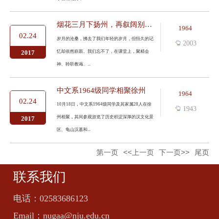
烟花三月下扬州，再叙阔别同学情
1964
02.24
岁月的沧桑，拂去了我们年轻的岁月，但恒久的记
2003
忆却依然崭新。我们忘不了，在课堂上，聚精会
2017
神、聆听教诲、...
中文系1964级同学相聚徐州
1964
02.24
10月18日，中文系1964级同学及其家属28人在徐
1943
州相聚，其间参观游览了历史积淀深厚的汉文化景
2017
区、龟山汉墓和...
第一页
<<上一页
下一页>>
尾页
联系我们
电话：
02583686123
Email：
nugaa@nju.edu.cn