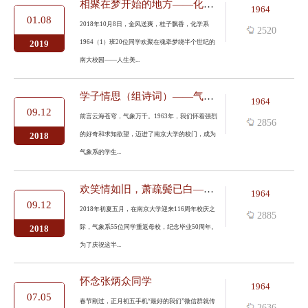
相聚在梦开始的地方——化学系1964级（1）班返校聚会侧记
1964
01.08
2018年10月8日，金风送爽，桂子飘香，化学系
2520
1964（1）班20位同学欢聚在魂牵梦绕半个世纪的
2019
南大校园——人生美...
学子情思（组诗词）——气象系1968届校友毕业50周年聚会侧记
1964
09.12
前言云海苍穹，气象万千。1963年，我们怀着强烈
2856
的好奇和求知欲望，迈进了南京大学的校门，成为
2018
气象系的学生...
欢笑情如旧，萧疏鬓已白——气象系1968届校友毕业50周年聚会记
1964
09.12
2018年初夏五月，在南京大学迎来116周年校庆之
2885
际，气象系55位同学重返母校，纪念毕业50周年。
2018
为了庆祝这半...
怀念张炳众同学
1964
07.05
春节刚过，正月初五手机“最好的我们”微信群就传
2636