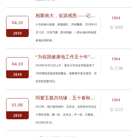
相聚南大，追源感恩——记数学系1968届同学返校聚会
1964
04.10
十月的南大校园，姹紫嫣红，丹桂飘香。2018年10
2669
月11日，天高气爽，阳光明媚。一群从海外和祖国
2019
各地赶来的老...
“为祖国健康地工作五十年”——记历史学院1968届校友返校
1964
04.10
2018年10月22日上午，南京大学历史学院迎来了
2748
1968届校友返回母校聚会。老教师代表沈道初、历
2019
史学院党委书记...
同窗五载共结缘，五十春秋情不断——天文系1968届毕业生庆祝毕业50...
1964
01.08
2013年，我们曾经相约，五年后，全班举办毕业五
3223
十周年庆典。眼一眨，五年过；手一招，又聚首。
2019
2018年9月18...