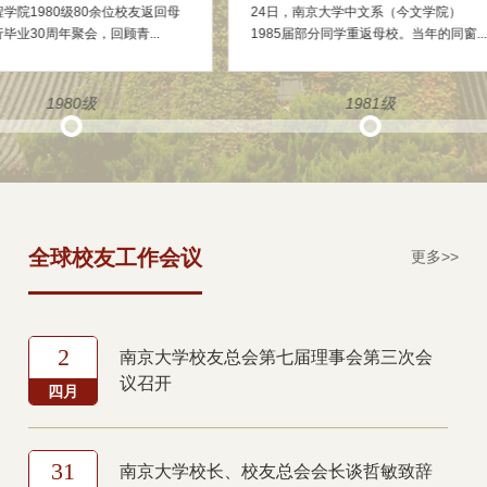
6月9—11日
系1983级的83位毕业生，怀揣着梦想离
说,20
国语学...
开汉口路22号，步履蹒跚，负重前行...
北的50
1983级
全球校友工作会议
更多>>
2
南京大学校友总会第七届理事会第三次会
议召开
四月
31
南京大学校长、校友总会会长谈哲敏致辞