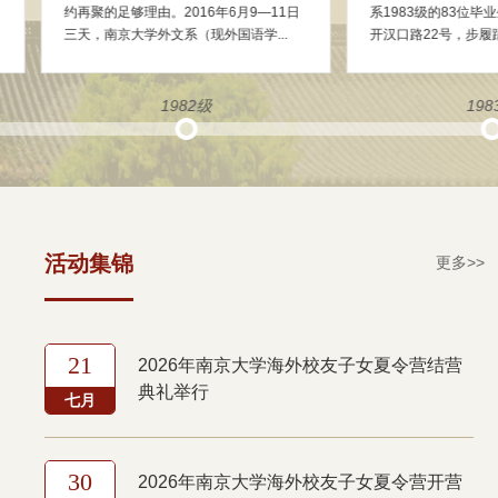
08年的国庆节是难忘的.来自天南海
外国语学院1985级日文系近20位同学相
位同学，毕业20年后,又回到...
约返校，共同庆祝入学30周年的集...
1984级
1985级
活动集锦
更多>>
21
2026年南京大学海外校友子女夏令营结营
典礼举行
七月
30
2026年南京大学海外校友子女夏令营开营