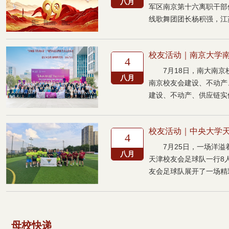
八月
军区南京第十六离职干部
线歌舞团团长杨积强，江苏
校友活动｜南京大学南京
4
7月18日，南大南京
八月
南京校友会建设、不动产
建设、不动产、供应链实体
校友活动｜中央大学天
4
7月25日，一场洋
八月
天津校友会足球队一行8
友会足球队展开了一场精彩
母校快递